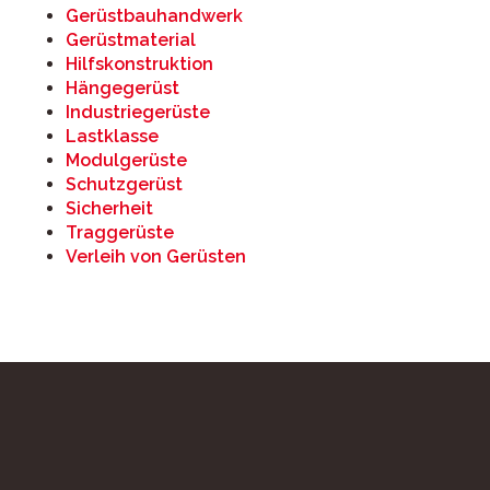
Gerüstbauhandwerk
Gerüstmaterial
Hilfskonstruktion
Hängegerüst
Industriegerüste
Lastklasse
Modulgerüste
Schutzgerüst
Sicherheit
Traggerüste
Verleih von Gerüsten